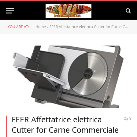
YOU ARE AT:
Home
»
FEER Affettatrice elettrica Cutter for Carne Commerciale casa Completamente Automatica Rotolo di Agnello congelato Carne Carne macinacrullino prosciutto Pane affettatrice (Color : Plug Type UK)
FEER Affettatrice elettrica
0
Cutter for Carne Commerciale