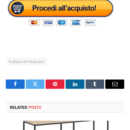
frullatore tritatutto
Facebook
Twitter
Pinterest
LinkedIn
Tumblr
Email
RELATED
POSTS