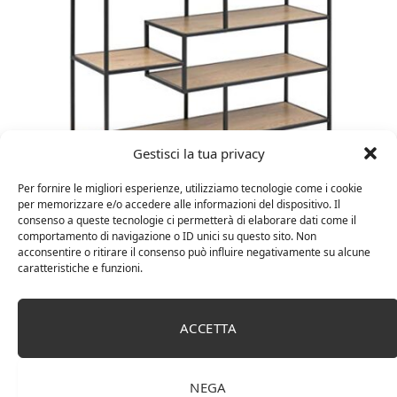
Gestisci la tua privacy
Amazon Basics Martin – Libreria, 35 x 114 x 78 cm
Per fornire le migliori esperienze, utilizziamo tecnologie come i cookie
(Lu x La x A), effetto quercia(In precedenza
per memorizzare e/o accedere alle informazioni del dispositivo. Il
consenso a queste tecnologie ci permetterà di elaborare dati come il
marchio Movian)
comportamento di navigazione o ID unici su questo sito. Non
acconsentire o ritirare il consenso può influire negativamente su alcune
caratteristiche e funzioni.
ACCETTA
NEGA