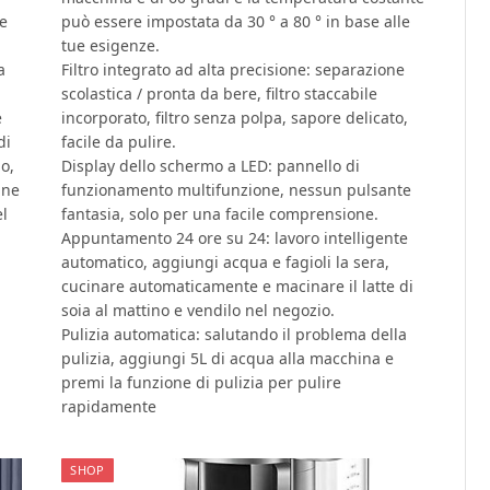
ne
può essere impostata da 30 ° a 80 ° in base alle
tue esigenze.
a
Filtro integrato ad alta precisione: separazione
scolastica / pronta da bere, filtro staccabile
e
incorporato, filtro senza polpa, sapore delicato,
di
facile da pulire.
no,
Display dello schermo a LED: pannello di
ane
funzionamento multifunzione, nessun pulsante
el
fantasia, solo per una facile comprensione.
Appuntamento 24 ore su 24: lavoro intelligente
automatico, aggiungi acqua e fagioli la sera,
cucinare automaticamente e macinare il latte di
soia al mattino e vendilo nel negozio.
Pulizia automatica: salutando il problema della
pulizia, aggiungi 5L di acqua alla macchina e
premi la funzione di pulizia per pulire
rapidamente
SHOP