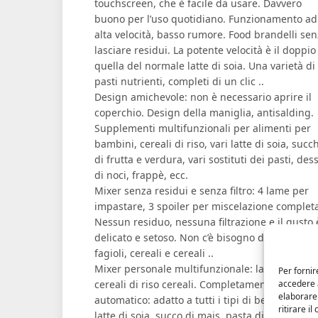
touchscreen, che è facile da usare. Davvero
buono per l’uso quotidiano. Funzionamento ad
alta velocità, basso rumore. Food brandelli se
lasciare residui. La potente velocità è il doppio
quella del normale latte di soia. Una varietà di
pasti nutrienti, completi di un clic ..
Design amichevole: non è necessario aprire il
coperchio. Design della maniglia, antisalding.
Supplementi multifunzionali per alimenti per
bambini, cereali di riso, vari latte di soia, succh
di frutta e verdura, vari sostituti dei pasti, des
di noci, frappè, ecc.
Mixer senza residui e senza filtro: 4 lame per
impastare, 3 spoiler per miscelazione complet
Nessun residuo, nessuna filtrazione e il gusto 
delicato e setoso. Non c’è bisogno di immerge
fagioli, cereali e cereali ..
Mixer personale multifunzionale: latte di soia,
Per fornir
cereali di riso cereali. Completamente
accedere a
elaborare
automatico: adatto a tutti i tipi di bevande per
ritirare i
latte di soia, succo di mais, pasta di riso, ecc.