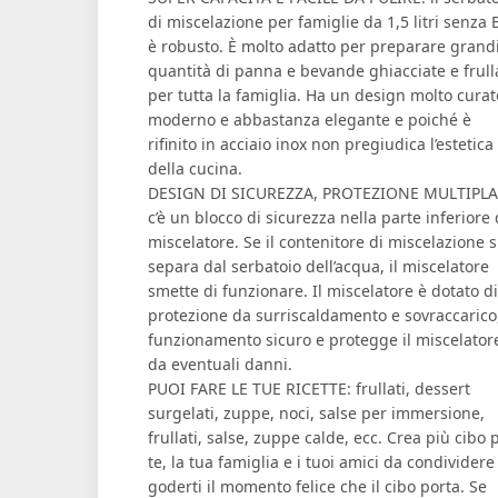
di miscelazione per famiglie da 1,5 litri senza 
è robusto. È molto adatto per preparare grand
quantità di panna e bevande ghiacciate e frull
per tutta la famiglia. Ha un design molto curat
moderno e abbastanza elegante e poiché è
rifinito in acciaio inox non pregiudica l’estetica
della cucina.
DESIGN DI SICUREZZA, PROTEZIONE MULTIPLA
c’è un blocco di sicurezza nella parte inferiore 
miscelatore. Se il contenitore di miscelazione s
separa dal serbatoio dell’acqua, il miscelatore
smette di funzionare. Il miscelatore è dotato di
protezione da surriscaldamento e sovraccarico
funzionamento sicuro e protegge il miscelator
da eventuali danni.
PUOI FARE LE TUE RICETTE: frullati, dessert
surgelati, zuppe, noci, salse per immersione,
frullati, salse, zuppe calde, ecc. Crea più cibo 
te, la tua famiglia e i tuoi amici da condividere
goderti il ​​momento felice che il cibo porta. Se