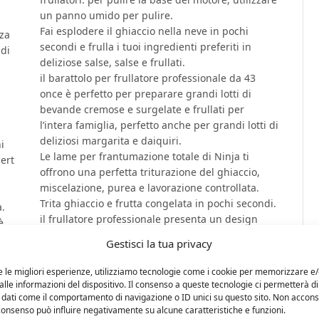
un panno umido per pulire.
Fai esplodere il ghiaccio nella neve in pochi
nza
secondi e frulla i tuoi ingredienti preferiti in
 di
deliziose salse, salse e frullati.
il barattolo per frullatore professionale da 43
once è perfetto per preparare grandi lotti di
bevande cremose e surgelate e frullati per
l’intera famiglia, perfetto anche per grandi lotti di
deliziosi margarita e daiquiri.
i
Le lame per frantumazione totale di Ninja ti
sert
offrono una perfetta triturazione del ghiaccio,
miscelazione, purea e lavorazione controllata.
Trita ghiaccio e frutta congelata in pochi secondi.
a.
il frullatore professionale presenta un design
è
elegante e prestazioni eccezionali con 1600 watt
re
Gestisci la tua privacy
di potenza professionale 43 once di capacità
massima del liquido.
e le migliori esperienze, utilizziamo tecnologie come i cookie per memorizzare e
lle informazioni del dispositivo. Il consenso a queste tecnologie ci permetterà di
 dati come il comportamento di navigazione o ID unici su questo sito. Non accons
l consenso può influire negativamente su alcune caratteristiche e funzioni.