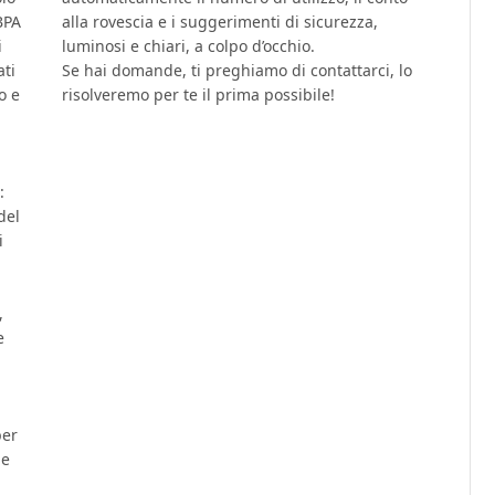
BPA
alla rovescia e i suggerimenti di sicurezza,
i
luminosi e chiari, a colpo d’occhio.
ati
Se hai domande, ti preghiamo di contattarci, lo
o e
risolveremo per te il prima possibile!
:
del
i
,
e
per
 e