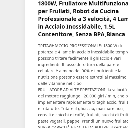
1800W, Frullatore Multifunziona
per Frullati, Robot da Cucina
Professionale a 3 velocità, 4 La
in Acciaio Inossidabile, 1.5L
Contenitore, Senza BPA,Bianca
TRITAGHIACCIO PROFESSIONALE: 1800 W di
potenza e 4 lame in acciaio inossidabile tempr
possono tritare facilmente il ghiaccio e vari
ingredienti. Il tasso di rottura della parete
cellulare è almeno del 90% e i nutrienti e la
nutrizione possono essere estratti al massimo
dalle vitamine nel cibo.
FRULLATORE AD ALTE PRESTAZIONI: la velocità
del motore raggiunge i 20.000 giri / min, che 
implementare rapidamente tritaghiaccio, frulla
e tritatutto. Tritare il ghiaccio, macinare noci,
cereali e chicchi di caffè, frullati, succhi di frut
paste vegetali, pappe. Prendi un nuovo frullato
SUPER CAPACITÀ E FACILE DA PULIRE: il serbato