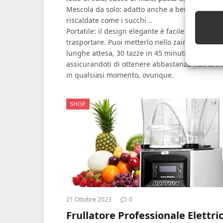
Mescola da solo: adatto anche a bevande non
riscaldate come i succhi ..
Portatile: il design elegante è facile da
trasportare. Puoi metterlo nello zaino. Nessun
lunghe attesa, 30 tazze in 45 minuti,
assicurandoti di ottenere abbastanza nutrizio
in qualsiasi momento, ovunque.
SHOP
21 Ottobre 2023
0
Frullatore Professionale Elettri