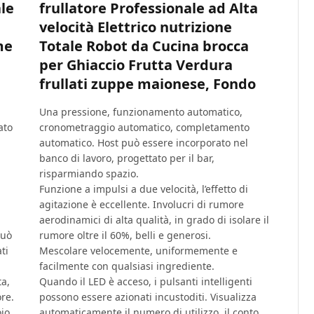
le
frullatore Professionale ad Alta
velocità Elettrico nutrizione
me
Totale Robot da Cucina brocca
per Ghiaccio Frutta Verdura
frullati zuppe maionese, Fondo
Una pressione, funzionamento automatico,
ato
cronometraggio automatico, completamento
automatico. Host può essere incorporato nel
banco di lavoro, progettato per il bar,
risparmiando spazio.
Funzione a impulsi a due velocità, l’effetto di
agitazione è eccellente. Involucri di rumore
aerodinamici di alta qualità, in grado di isolare il
può
rumore oltre il 60%, belli e generosi.
ti
Mescolare velocemente, uniformemente e
facilmente con qualsiasi ingrediente.
ta,
Quando il LED è acceso, i pulsanti intelligenti
re.
possono essere azionati incustoditi. Visualizza
io
automaticamente il numero di utilizzo, il conto