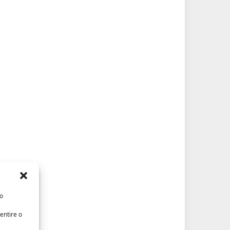
/o
entire o