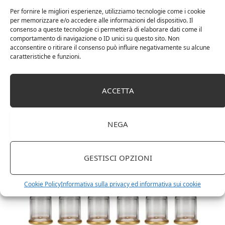
Per fornire le migliori esperienze, utilizziamo tecnologie come i cookie
per memorizzare e/o accedere alle informazioni del dispositivo. Il
consenso a queste tecnologie ci permetterà di elaborare dati come il
comportamento di navigazione o ID unici su questo sito. Non
acconsentire o ritirare il consenso può influire negativamente su alcune
caratteristiche e funzioni.
DOT Horeca Solutions 1000 Bicchieri PET
trasparenti monouso 350 ML tacca 0,3 alta qualità
ACCETTA
usa e getta bicchiere riciclabili per acqua bevande
birra cocktail drink
NEGA
GESTISCI OPZIONI
Cookie Policy
Informativa sulla privacy ed informativa sui cookie