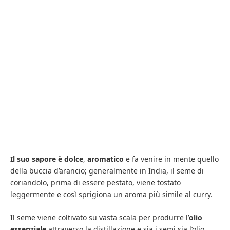
Il suo sapore è dolce
,
aromatico
e fa venire in mente quello
della buccia d’arancio; generalmente in India, il seme di
coriandolo, prima di essere pestato, viene tostato
leggermente e così sprigiona un aroma più simile al curry.
Il seme viene coltivato su vasta scala per produrre l’
olio
essenziale
attraverso la distillazione e sia i semi sia l’olio