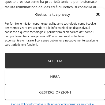
questo prezioso seme ha proprietà toniche per lo stomaco,
facilita l’eliminazione dei gas ed è diuretico: si consiglia di
fare un infuso nella quantità di un cucchiaino di semi per
Gestisci la tua privacy
ogni tazza d’acqua.
Per fornire le migliori esperienze, utilizziamo tecnologie come i cookie
per memorizzare e/o accedere alle informazioni del dispositivo. Il
consenso a queste tecnologie ci permetterà di elaborare dati come il
comportamento di navigazione o ID unici su questo sito. Non
coriandolo
acconsentire o ritirare il consenso può influire negativamente su alcune
caratteristiche e funzioni.
Facebook
Twitter
Pinterest
LinkedIn
Tumblr
Email
ACCETTA
RELATED
POSTS
NEGA
GESTISCI OPZIONI
Cookie Policy
Informativa sulla privacy ed informativa sui cookie