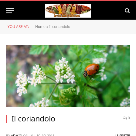
YOU ARE AT:
Home
»
Il coriandolo
Il coriandolo
0
BY
ADMIN
ON
16 LUGLIO 2015
LE SPEZIE