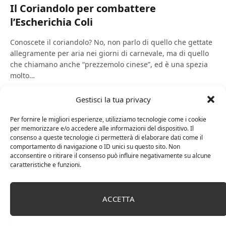
Il Coriandolo per combattere
l’Escherichia Coli
Conoscete il coriandolo? No, non parlo di quello che gettate
allegramente per aria nei giorni di carnevale, ma di quello
che chiamano anche “prezzemolo cinese”, ed è una spezia
molto…
Gestisci la tua privacy
Per fornire le migliori esperienze, utilizziamo tecnologie come i cookie
per memorizzare e/o accedere alle informazioni del dispositivo. Il
consenso a queste tecnologie ci permetterà di elaborare dati come il
ARTICOLI RECENTI
comportamento di navigazione o ID unici su questo sito. Non
acconsentire o ritirare il consenso può influire negativamente su alcune
caratteristiche e funzioni.
13 Novembre 2025
Il ruolo delle spezie nella preparazione di
salumi e insaccati
ACCETTA
5 Maggio 2023