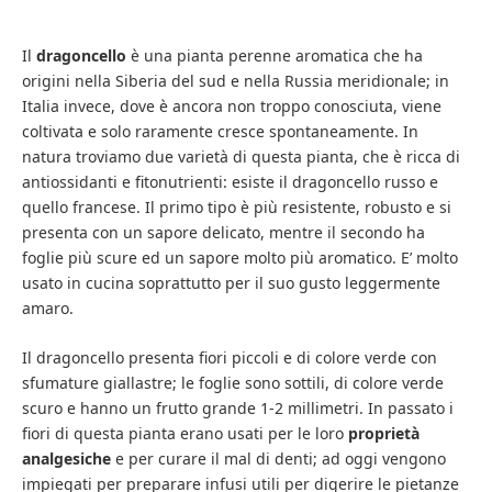
Il
dragoncello
è una pianta perenne aromatica che ha
origini nella Siberia del sud e nella Russia meridionale; in
Italia invece, dove è ancora non troppo conosciuta, viene
coltivata e solo raramente cresce spontaneamente. In
natura troviamo due varietà di questa pianta, che è ricca di
antiossidanti e fitonutrienti: esiste il dragoncello russo e
quello francese. Il primo tipo è più resistente, robusto e si
presenta con un sapore delicato, mentre il secondo ha
foglie più scure ed un sapore molto più aromatico. E’ molto
usato in cucina soprattutto per il suo gusto leggermente
amaro.
Il dragoncello presenta fiori piccoli e di colore verde con
sfumature giallastre; le foglie sono sottili, di colore verde
scuro e hanno un frutto grande 1-2 millimetri. In passato i
fiori di questa pianta erano usati per le loro
proprietà
analgesiche
e per curare il mal di denti; ad oggi vengono
impiegati per preparare infusi utili per digerire le pietanze