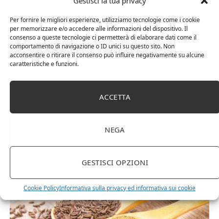
Gestisci la tua privacy
Il ruolo delle spezie nella preparazione di salumi e
Per fornire le migliori esperienze, utilizziamo tecnologie come i cookie
insaccati
per memorizzare e/o accedere alle informazioni del dispositivo. Il
consenso a queste tecnologie ci permetterà di elaborare dati come il
comportamento di navigazione o ID unici su questo sito. Non
acconsentire o ritirare il consenso può influire negativamente su alcune
caratteristiche e funzioni.
ACCETTA
NEGA
GESTISCI OPZIONI
Il cumino
Cookie Policy
Informativa sulla privacy ed informativa sui cookie