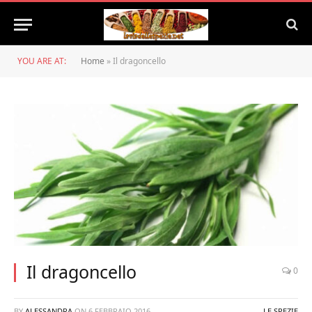
YOU ARE AT:
Home
»
Il dragoncello
Il dragoncello
0
BY
ALESSANDRA
ON
6 FEBBRAIO 2016
LE SPEZIE