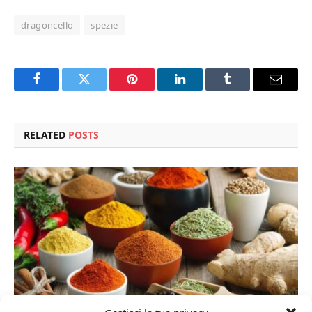
dragoncello
spezie
Facebook
Twitter
Pinterest
LinkedIn
Tumblr
Email
RELATED
POSTS