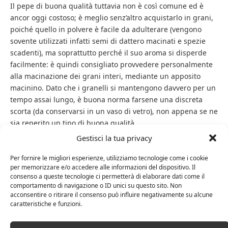
Il pepe di buona qualità tuttavia non è così comune ed è
ancor oggi costoso; è meglio senz’altro acquistarlo in grani,
poiché quello in polvere è facile da adulterare (vengono
sovente utilizzati infatti semi di dattero macinati e spezie
scadenti), ma soprattutto perché il suo aroma si disperde
facilmente: è quindi consigliato provvedere personalmente
alla macinazione dei grani interi, mediante un apposito
macinino. Dato che i granelli si mantengono davvero per un
tempo assai lungo, è buona norma farsene una discreta
scorta (da conservarsi in un vaso di vetro), non appena se ne
sia reperito un tipo di buona qualità.
Gestisci la tua privacy
Il pepe contiene un particolare alcaloide, la
piperina
, la
quale costituisce uno stimolante che determina la
Per fornire le migliori esperienze, utilizziamo tecnologie come i cookie
per memorizzare e/o accedere alle informazioni del dispositivo. Il
formazione di saliva e di succhi gastrici e, per questo, si
consenso a queste tecnologie ci permetterà di elaborare dati come il
ritiene abbia un’ottima funzione digestiva; il suo sapore
comportamento di navigazione o ID unici su questo sito. Non
piccante invece è dovuto ad una sostanza resinosa che non
acconsentire o ritirare il consenso può influire negativamente su alcune
caratteristiche e funzioni.
è volatile.
Molti ristoranti europei preferiscono il pepe bianco, perché