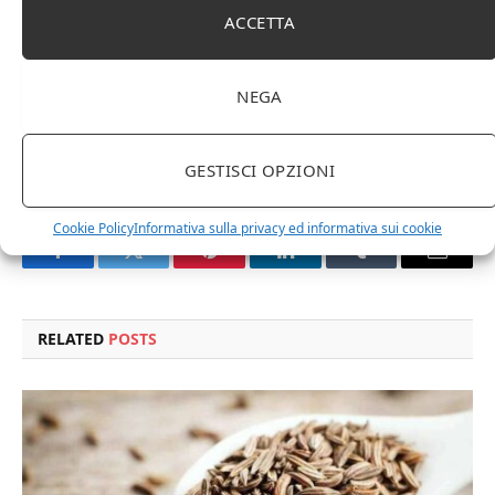
ACCETTA
sono convinti che il suo aroma sia migliore e di certo più
delicato, ma si tratta solo di una questione di gusti
personali.
NEGA
pepe
GESTISCI OPZIONI
Cookie Policy
Informativa sulla privacy ed informativa sui cookie
Facebook
Twitter
Pinterest
LinkedIn
Tumblr
Email
RELATED
POSTS