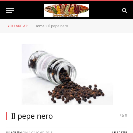
YOU ARE AT:
Home
»
Il pepe nero
Il pepe nero
0
BY
ADMIN
ON
4 GIUGNO 2015
LE SPEZIE