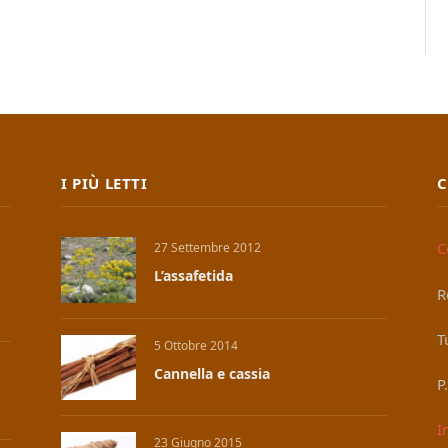
I PIÙ LETTI
C
C
27 Settembre 2012
L’assafetida
R
T
5 Ottobre 2014
Cannella e cassia
P
I
23 Giugno 2015