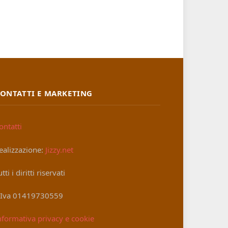
ONTATTI E MARKETING
ontatti
ealizzazione:
Jizzy.net
utti i diritti riservati
.Iva 01419730559
nformativa privacy e cookie