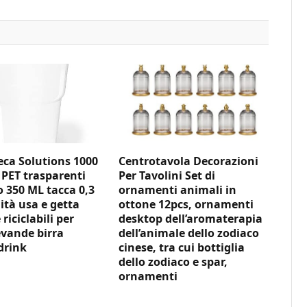
ca Solutions 1000
Centrotavola Decorazioni
 PET trasparenti
Per Tavolini Set di
350 ML tacca 0,3
ornamenti animali in
ità usa e getta
ottone 12pcs, ornamenti
 riciclabili per
desktop dell’aromaterapia
vande birra
dell’animale dello zodiaco
drink
cinese, tra cui bottiglia
dello zodiaco e spar,
ornamenti