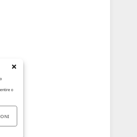
/o
entire o
IONI