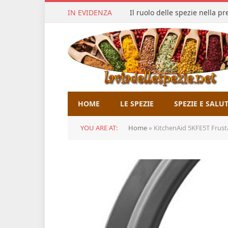
IN EVIDENZA
Il ruolo delle spezie nella p
HOME
LE SPEZIE
SPEZIE E SALU
YOU ARE AT:
Home
»
KitchenAid 5KFE5T Frusta