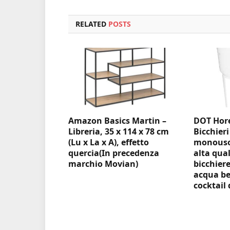
RELATED
POSTS
Amazon Basics Martin –
DOT Hore
Libreria, 35 x 114 x 78 cm
Bicchieri
(Lu x La x A), effetto
monouso 
quercia(In precedenza
alta qual
marchio Movian)
bicchiere
acqua be
cocktail 