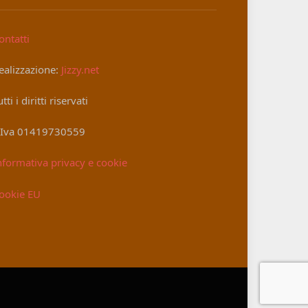
ontatti
ealizzazione:
Jizzy.net
utti i diritti riservati
.Iva 01419730559
nformativa privacy e cookie
ookie EU