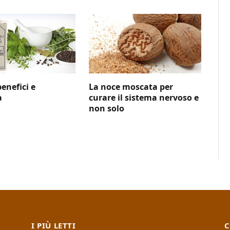
benefici e
La noce moscata per
à
curare il sistema nervoso e
non solo
I PIÙ LETTI
C