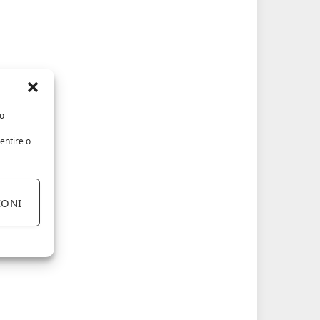
/o
entire o
IONI