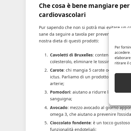
Che cosa è bene mangiare per 
cardiovascolari
Pur sapendo che non si potrà mai evitare un co
sane da seguire a tavola per prevenire (almeno 
nostra dieta di questi prodotti:
Per fornir
accedere a
Cavoletti di Bruxelles
: contengono potass
elaborare
colesterolo, eliminare le tossine e impedi
ritirare i
Carote
: chi mangia 5 carote ogni settiman
ictus. Parliamo di un prodotto ricco di an
arterie;
Pomodori
: aiutano a ridurre la pressione
sanguigna;
Avocado
: mezzo avocado al giorno apport
omega 3, che aiutano a prevenire l’ossid
Cioccolato fondente
: è un tocco gustoso 
funzionalità endoteliali;