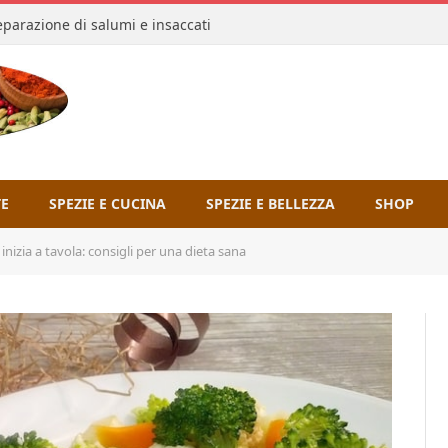
reparazione di salumi e insaccati
TE
SPEZIE E CUCINA
SPEZIE E BELLEZZA
SHOP
inizia a tavola: consigli per una dieta sana