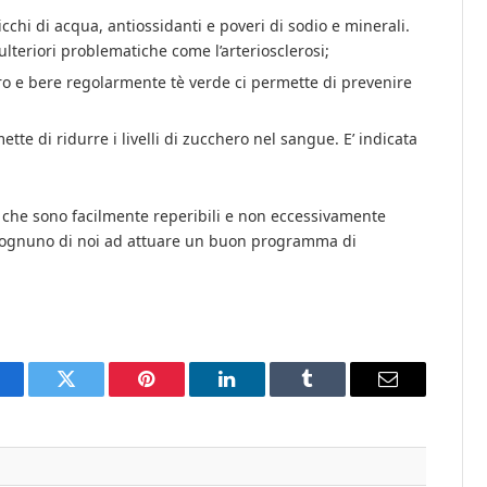
icchi di acqua, antiossidanti e poveri di sodio e minerali.
lteriori problematiche come l’arteriosclerosi;
o e bere regolarmente tè verde ci permette di prevenire
tte di ridurre i livelli di zucchero nel sangue. E’ indicata
i che sono facilmente reperibili e non eccessivamente
 ognuno di noi ad attuare un buon programma di
acebook
Twitter
Pinterest
LinkedIn
Tumblr
Email