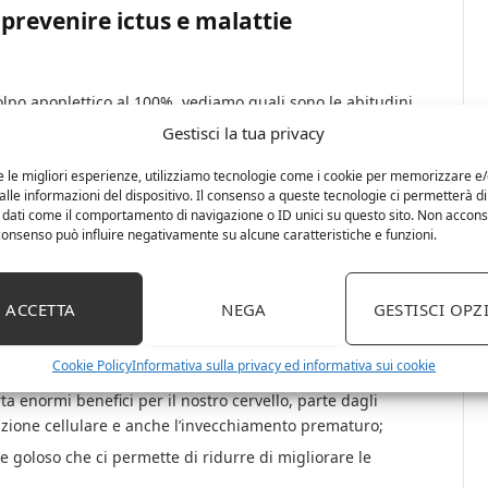
prevenire ictus e malattie
lpo apoplettico al 100%, vediamo quali sono le abitudini
del 30%) l’ictus. Un aiuto arriva dall’introduzione nella
Gestisci la tua privacy
e le migliori esperienze, utilizziamo tecnologie come i cookie per memorizzare e
lle informazioni del dispositivo. Il consenso a queste tecnologie ci permetterà di
io e acido folico, che sono importanti per evitare il
 dati come il comportamento di navigazione o ID unici su questo sito. Non accons
re l’accumulo di grassi nelle arterie;
l consenso può influire negativamente su alcune caratteristiche e funzioni.
a riuscirebbe a ridurre del 50% il rischio di soffrire di
tiossidanti, che aiuta a evitare i coaguli del sangue nelle
ACCETTA
NEGA
GESTISCI OPZ
 arteriosa e hanno la capacità di facilitare la circolazione
Cookie Policy
Informativa sulla privacy ed informativa sui cookie
a enormi benefici per il nostro cervello, parte dagli
azione cellulare e anche l’invecchiamento prematuro;
e goloso che ci permette di ridurre di migliorare le