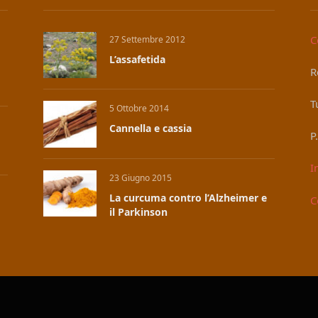
C
27 Settembre 2012
L’assafetida
R
T
5 Ottobre 2014
Cannella e cassia
P
I
23 Giugno 2015
La curcuma contro l’Alzheimer e
C
il Parkinson