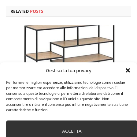
RELATED
POSTS
Gestisci la tua privacy
Per fornire le migliori esperienze, utilizziamo tecnologie come i cookie
per memorizzare e/o accedere alle informazioni del dispositivo. Il
consenso a queste tecnologie ci permetterà di elaborare dati come il
comportamento di navigazione o ID unici su questo sito. Non
Amazon Basics Martin – Libreria, 35 x 114 x 78 cm
acconsentire o ritirare il consenso può influire negativamente su alcune
(Lu x La x A), effetto quercia(In precedenza
caratteristiche e funzioni.
marchio Movian)
ACCETTA