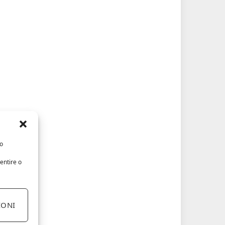
/o
entire o
IONI