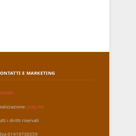
ONTATTI E MARKETING
ontatti
ealizzazione:
Jizzy.net
utti i diritti riservati
.Iva 01419730559