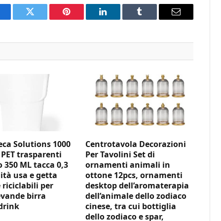
acebook
Twitter
Pinterest
LinkedIn
Tumblr
Email
ca Solutions 1000
Centrotavola Decorazioni
 PET trasparenti
Per Tavolini Set di
350 ML tacca 0,3
ornamenti animali in
ità usa e getta
ottone 12pcs, ornamenti
 riciclabili per
desktop dell’aromaterapia
vande birra
dell’animale dello zodiaco
drink
cinese, tra cui bottiglia
dello zodiaco e spar,