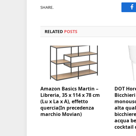
SHARE.
F
RELATED
POSTS
Amazon Basics Martin –
DOT Hore
Libreria, 35 x 114 x 78 cm
Bicchieri
(Lu x La x A), effetto
monouso 
quercia(In precedenza
alta qual
marchio Movian)
bicchiere
acqua be
cocktail 