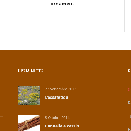
ornamenti
I PIÙ LETTI
C
C
27 Settembre 2012
L’assafetida
R
T
5 Ottobre 2014
Cannella e cassia
P