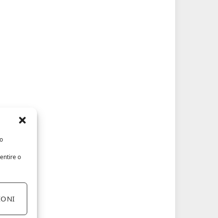
/o
entire o
IONI