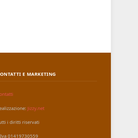
ONTATTI E MARKETING
ontatti
ealizzazione:
Jizzy.net
utti i diritti riservati
.Iva 01419730559