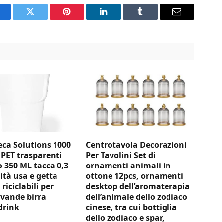
acebook
Twitter
Pinterest
LinkedIn
Tumblr
Email
ca Solutions 1000
Centrotavola Decorazioni
 PET trasparenti
Per Tavolini Set di
350 ML tacca 0,3
ornamenti animali in
ità usa e getta
ottone 12pcs, ornamenti
 riciclabili per
desktop dell’aromaterapia
vande birra
dell’animale dello zodiaco
drink
cinese, tra cui bottiglia
dello zodiaco e spar,