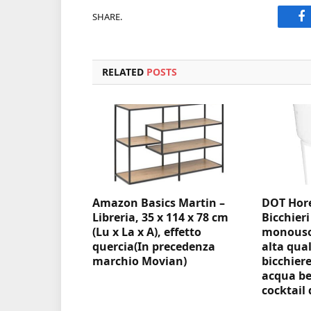
SHARE.
F
RELATED
POSTS
Amazon Basics Martin –
DOT Hore
Libreria, 35 x 114 x 78 cm
Bicchieri
(Lu x La x A), effetto
monouso 
quercia(In precedenza
alta qual
marchio Movian)
bicchiere
acqua be
cocktail 