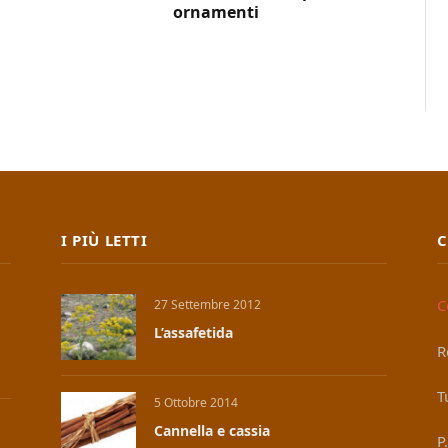
ornamenti
I PIÙ LETTI
C
C
27 Settembre 2012
L’assafetida
R
T
5 Ottobre 2014
Cannella e cassia
P