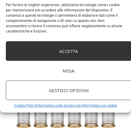
Per fornire le migliori esperienze, utilizziamo tecnologie come i cookie
per memorizzare e/o accedere alle informazioni del dispositivo. Il
consenso a queste tecnologie ci permetterà di elaborare dati come il
comportamento di navigazione o ID unici su questo sito. Non
acconsentire o ritirare il consenso può influire negativamente su alcune
caratteristiche e funzioni.
DOT Horeca Solutions 1000 Bicchieri PET
trasparenti monouso 350 ML tacca 0,3 alta qualità
ACCETTA
usa e getta bicchiere riciclabili per acqua bevande
birra cocktail drink
NEGA
GESTISCI OPZIONI
Cookie Policy
Informativa sulla privacy ed informativa sui cookie