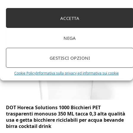
Amazon Basics Martin – Libreria, 35 x 114 x 78 cm
(Lu x La x A), effetto quercia(In precedenza
ACCETTA
marchio Movian)
NEGA
GESTISCI OPZIONI
Cookie Policy
Informativa sulla privacy ed informativa sui cookie
DOT Horeca Solutions 1000 Bicchieri PET
trasparenti monouso 350 ML tacca 0,3 alta qualità
usa e getta bicchiere riciclabili per acqua bevande
birra cocktail drink