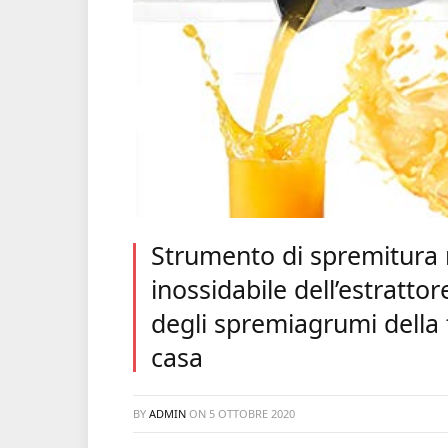
Strumento di spremitura m
inossidabile dell’estratto
degli spremiagrumi della f
casa
BY
ADMIN
ON
5 OTTOBRE 2020