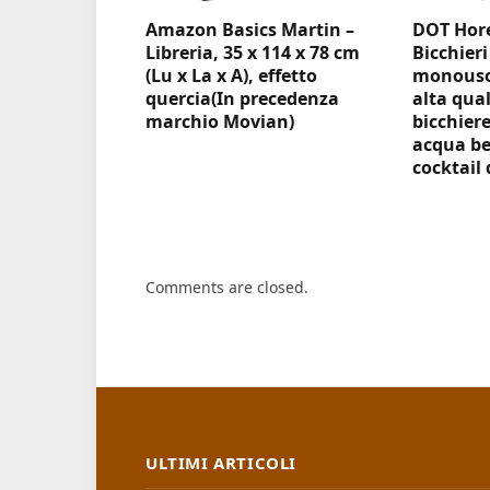
Amazon Basics Martin –
DOT Hore
Libreria, 35 x 114 x 78 cm
Bicchieri
(Lu x La x A), effetto
monouso 
quercia(In precedenza
alta qual
marchio Movian)
bicchiere
acqua be
cocktail 
Comments are closed.
ULTIMI ARTICOLI