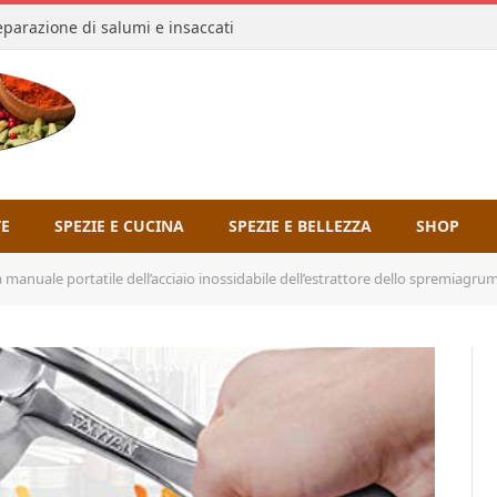
reparazione di salumi e insaccati
TE
SPEZIE E CUCINA
SPEZIE E BELLEZZA
SHOP
ale portatile dell’acciaio inossidabile dell’estrattore dello spremiagrumi del succo degl