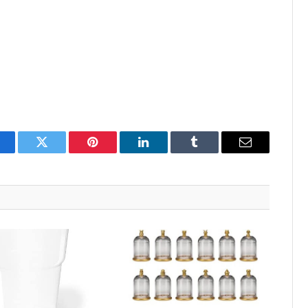
acebook
Twitter
Pinterest
LinkedIn
Tumblr
Email