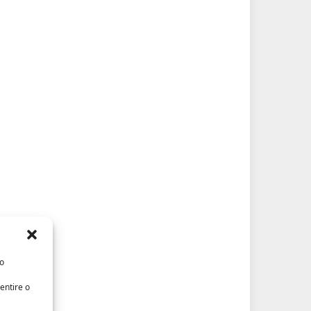
/o
entire o