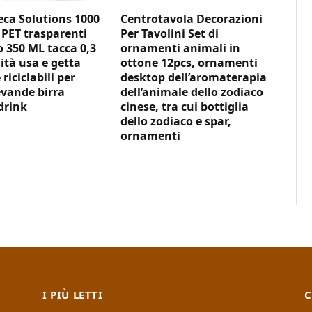
ca Solutions 1000
Centrotavola Decorazioni
 PET trasparenti
Per Tavolini Set di
350 ML tacca 0,3
ornamenti animali in
ità usa e getta
ottone 12pcs, ornamenti
 riciclabili per
desktop dell’aromaterapia
vande birra
dell’animale dello zodiaco
drink
cinese, tra cui bottiglia
dello zodiaco e spar,
ornamenti
I PIÙ LETTI
C