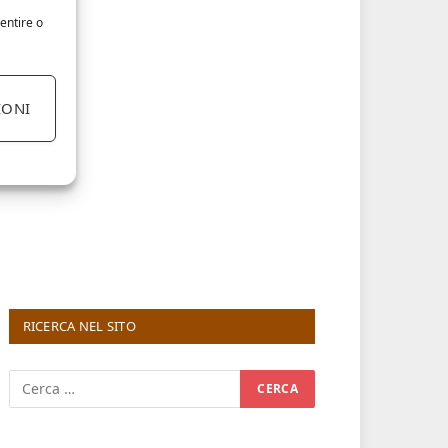
entire o
IONI
RICERCA NEL SITO