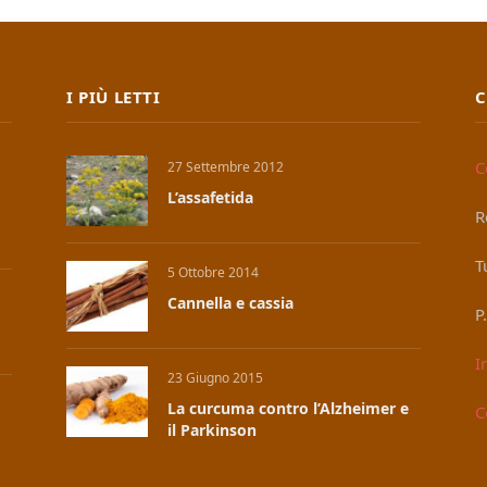
I PIÙ LETTI
C
C
27 Settembre 2012
L’assafetida
R
T
5 Ottobre 2014
Cannella e cassia
P
I
23 Giugno 2015
La curcuma contro l’Alzheimer e
C
il Parkinson