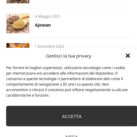
4 Maggio 2023
Ajowan
1 Dicembre 2022
Curcumina: tutte le proprietà e i benefici per
Gestisci la tua privacy
la nostra salute
Per fornire le migliori esperienze, utilizziamo tecnologie come i cookie
per memorizzare e/o accedere alle informazioni del dispositivo. Il
17 Novembre 2022
consenso a queste tecnologie ci permetterà di elaborare dati come il
comportamento di navigazione o ID unici su questo sito. Non
Le spezie in cucina: 3 libri imperdibili
acconsentire o ritirare il consenso può influire negativamente su alcune
caratteristiche e funzioni.
ACCETTA
NEGA