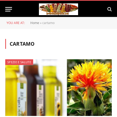
YOU ARE AT:
Home
»
cartamo
CARTAMO
SPEZIE E SALUTE