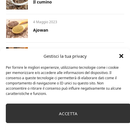
Il cumino
4 Maggio 2023
Ajowan
1 Dicembre 2022
Gestisci la tua privacy
Curcumina: tutte le proprietà e i benefici per
la nostra salute
Per fornire le migliori esperienze, utilizziamo tecnologie come i cookie
per memorizzare e/o accedere alle informazioni del dispositivo. Il
consenso a queste tecnologie ci permetterà di elaborare dati come il
17 Novembre 2022
comportamento di navigazione o ID unici su questo sito. Non
Le spezie in cucina: 3 libri imperdibili
acconsentire o ritirare il consenso può influire negativamente su alcune
caratteristiche e funzioni.
ACCETTA