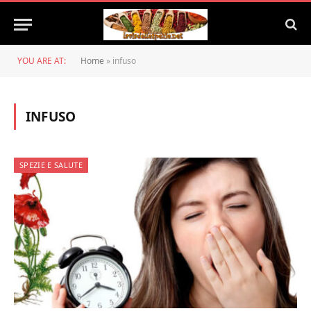
YOU ARE AT:
Home
»
infuso
INFUSO
SPEZIE E SALUTE