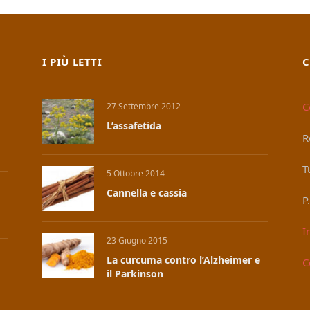
I PIÙ LETTI
C
C
27 Settembre 2012
L’assafetida
R
T
5 Ottobre 2014
Cannella e cassia
P
I
23 Giugno 2015
La curcuma contro l’Alzheimer e
C
il Parkinson