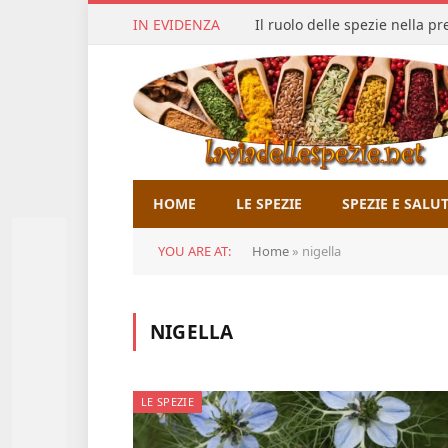
IN EVIDENZA
Il ruolo delle spezie nella p
HOME
LE SPEZIE
SPEZIE E SALU
YOU ARE AT:
Home
»
nigella
NIGELLA
LE SPEZIE