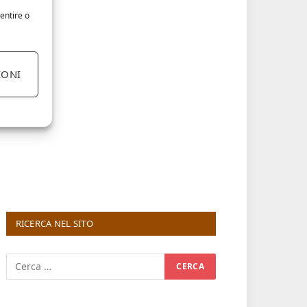
entire o
IONI
RICERCA NEL SITO