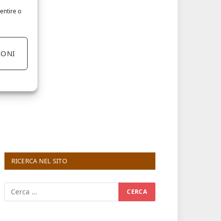
entire o
IONI
RICERCA NEL SITO