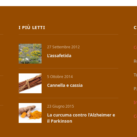
I PIÙ LETTI
C
C
27 Settembre 2012
L’assafetida
R
T
5 Ottobre 2014
Cannella e cassia
P
I
23 Giugno 2015
La curcuma contro l’Alzheimer e
C
il Parkinson