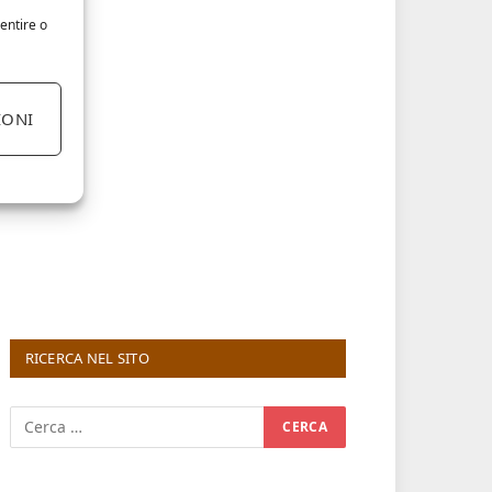
entire o
IONI
RICERCA NEL SITO