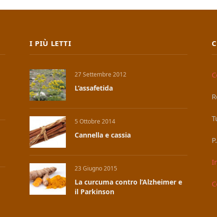
I PIÙ LETTI
C
C
27 Settembre 2012
L’assafetida
R
T
5 Ottobre 2014
Cannella e cassia
P
I
23 Giugno 2015
La curcuma contro l’Alzheimer e
C
il Parkinson