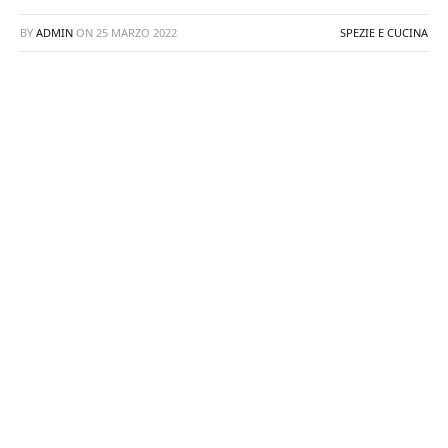
BY
ADMIN
ON
25 MARZO 2022
SPEZIE E CUCINA