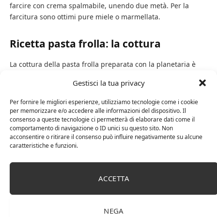
farcire con crema spalmabile, unendo due metà. Per la
farcitura sono ottimi pure miele o marmellata.
Ricetta pasta frolla: la cottura
La cottura della pasta frolla preparata con la planetaria è
piuttosto delicata. Basterebbe infatti una svista di
Gestisci la tua privacy
pochissimi secondi per bruciare tutto. La cottura dunque va
controllata costantemente ed eseguita a una
temperatura
Per fornire le migliori esperienze, utilizziamo tecnologie come i cookie
di 160°C
per una durata di circa 2-3 minuti. Tutto dipende,
per memorizzare e/o accedere alle informazioni del dispositivo. Il
consenso a queste tecnologie ci permetterà di elaborare dati come il
ovviamente, dalle varie tipologie di forno. Una regola
comportamento di navigazione o ID unici su questo sito. Non
principale però vale per tutti: la pasta frolla andrebbe tolta
acconsentire o ritirare il consenso può influire negativamente su alcune
non appena inizierà a dorarsi.
caratteristiche e funzioni.
ACCETTA
pasta frolla
ricette
NEGA