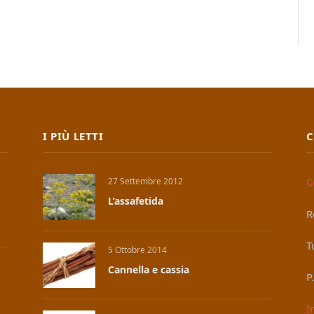
I PIÙ LETTI
C
C
27 Settembre 2012
L’assafetida
R
T
5 Ottobre 2014
Cannella e cassia
P
I