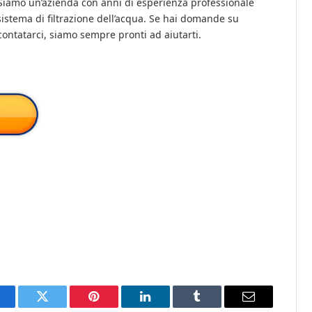
mo un’azienda con anni di esperienza professionale
sistema di filtrazione dell’acqua. Se hai domande su
 contatarci, siamo sempre pronti ad aiutarti.
acebook
Twitter
Pinterest
LinkedIn
Tumblr
Email