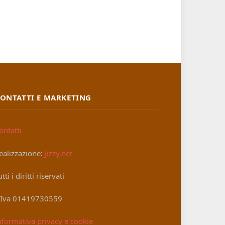
ONTATTI E MARKETING
ontatti
ealizzazione:
Jizzy.net
utti i diritti riservati
.Iva 01419730559
nformativa privacy e cookie