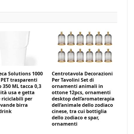
ca Solutions 1000
Centrotavola Decorazioni
 PET trasparenti
Per Tavolini Set di
350 ML tacca 0,3
ornamenti animali in
ità usa e getta
ottone 12pcs, ornamenti
 riciclabili per
desktop dell’aromaterapia
vande birra
dell’animale dello zodiaco
drink
cinese, tra cui bottiglia
dello zodiaco e spar,
ornamenti