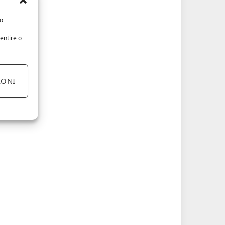
/o
entire o
IONI