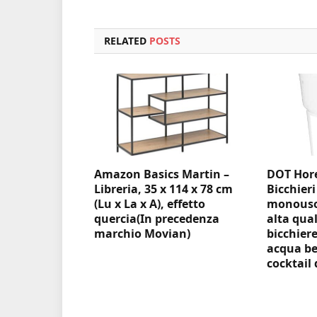
RELATED
POSTS
Amazon Basics Martin –
DOT Hore
Libreria, 35 x 114 x 78 cm
Bicchieri
(Lu x La x A), effetto
monouso 
quercia(In precedenza
alta qual
marchio Movian)
bicchiere
acqua be
cocktail 