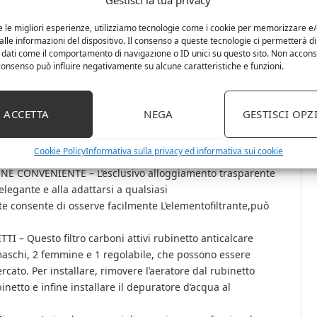
ELEMENT – Filled with 100% natural coconut shell
e le migliori esperienze, utilizziamo tecnologie come i cookie per memorizzare e
lle informazioni del dispositivo. Il consenso a queste tecnologie ci permetterà di
chlorine, heavy metal elements and other harmful
 dati come il comportamento di navigazione o ID unici su questo sito. Non accons
d reducing limescale build-up, so you can enjoy your
l consenso può influire negativamente su alcune caratteristiche e funzioni.
 SOSTITUZIONE E RIUTILIZZO – Mentre i normali filtro
i regolarmente,Questo pua portare a costi elevati,il
ACCETTA
NEGA
GESTISCI OPZ
el ​rubinetto XNTONG è realizzato in materiale ceramico di
l’acqua per molto tempo e può essere pulito e
Cookie Policy
Informativa sulla privacy ed informativa sui cookie
CONVENIENTE – L’esclusivo alloggiamento trasparente
elegante e alla adattarsi a qualsiasi
e consente di osserve facilmente L’elementofiltrante,può
– Questo filtro carboni attivi rubinetto anticalcare
2 maschi, 2 femmine e 1 regolabile, che possono essere
rcato. Per installare, rimovere l’aeratore dal rubinetto
inetto e infine installare il depuratore d’acqua al