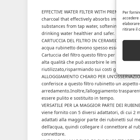
EFFECTIVE WATER FILTER WITH PREMIUM FILTER 
Per fornir
accedere a
charcoal that effectively absorbs impurities, 
elaborare
substances from tap water, softening water an
ritirare i
drinking water healthier and safer.
CARTUCCIA DEL FILTRO IN CERAMICA UNA FACILE
acqua rubinetto devono spesso essere sostituit
Cartuccia del filtro questo filtro per l’acqua d
alta qualità che può assorbire le impurità nel
riutilizzato,risparmiando sui costi giornalieri.
ALLOGGIAMENTO CHIARO PER UN’OSSERVAZIONE 
conferisce a questo filtro rubinetto un aspetto 
arredamento.Inoltre,l’alloggiamento trasparent
essere pulito e sostituito in tempo.
VERSATILE PER LA MAGGIOR PARTE DEI RUBINETTI 
viene fornito con 5 diversi adattatori, di cui 
adattati alla maggior parte dei rubinetti sul me
dell’acqua, quindi collegare il connettore al rub
connettore.