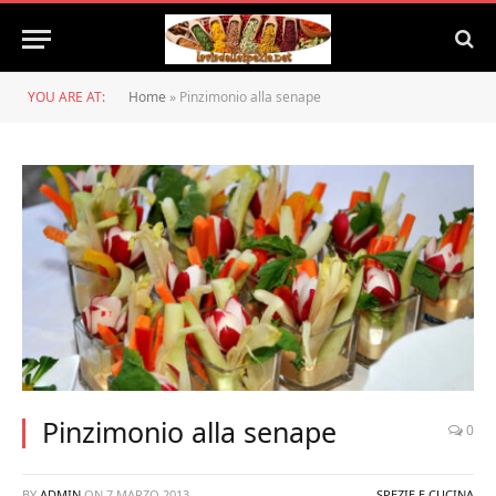
YOU ARE AT:
Home
»
Pinzimonio alla senape
Pinzimonio alla senape
0
BY
ADMIN
ON
7 MARZO 2013
SPEZIE E CUCINA