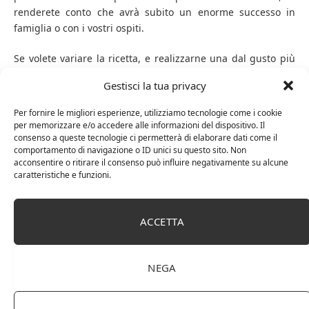
renderete conto che avrà subito un enorme successo in
famiglia o con i vostri ospiti.
Se volete variare la ricetta, e realizzarne una dal gusto più
complesso, potrete aggiungere alla salsa del formaggio
Gestisci la tua privacy
Philadelphia, che avendo un sapore delicato andrà a
contrastare sapientemente il sapore piccante della senape.
Per fornire le migliori esperienze, utilizziamo tecnologie come i cookie
Altrimenti sostituite il Philadelphia con dello Yogurt bianco,
per memorizzare e/o accedere alle informazioni del dispositivo. Il
il risultato sarà comunque otimale.
consenso a queste tecnologie ci permetterà di elaborare dati come il
comportamento di navigazione o ID unici su questo sito. Non
acconsentire o ritirare il consenso può influire negativamente su alcune
caratteristiche e funzioni.
pinzimonio
senape
ACCETTA
Facebook
Twitter
Pinterest
LinkedIn
Tumblr
Email
NEGA
RELATED
POSTS