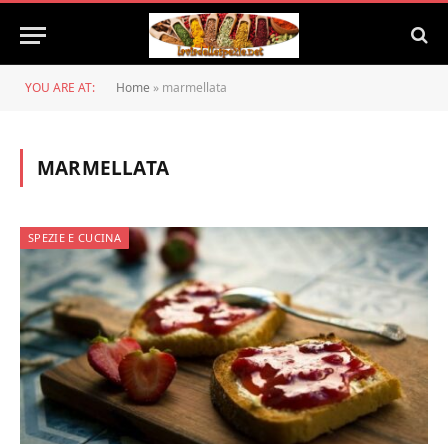
YOU ARE AT:
Home
»
marmellata
MARMELLATA
SPEZIE E CUCINA