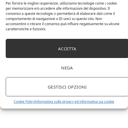
Per fornire le migliori esperienze, utilizziamo tecnologie come i cookie
Il cumino
per memorizzare e/o accedere alle informazioni del dispositivo. Il
consenso a queste tecnologie ci permetterà di elaborare dati come il
comportamento di navigazione o ID unici su questo sito. Non
4 Maggio 2023
acconsentire o ritirare il consenso può influire negativamente su alcune
caratteristiche e funzioni.
Ajowan
ACCETTA
1 Dicembre 2022
Curcumina: tutte le proprietà e i benefici per
la nostra salute
NEGA
17 Novembre 2022
GESTISCI OPZIONI
Le spezie in cucina: 3 libri imperdibili
Cookie Policy
Informativa sulla privacy ed informativa sui cookie