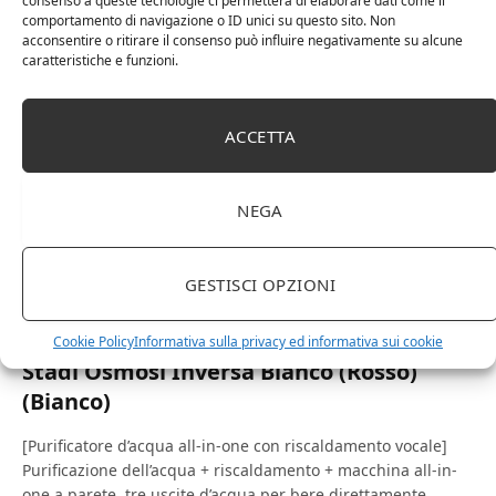
consenso a queste tecnologie ci permetterà di elaborare dati come il
comportamento di navigazione o ID unici su questo sito. Non
acconsentire o ritirare il consenso può influire negativamente su alcune
caratteristiche e funzioni.
ACCETTA
NEGA
22 Ottobre 2023
0
JMOMC Intelligent Voice Plus Macchina
Integrata Calda e Fredda Depuratore
GESTISCI OPZIONI
d’Acqua Uso Domestico Potabile Diretto
Depuratore d’Acqua Bianca a Cinque
Cookie Policy
Informativa sulla privacy ed informativa sui cookie
Stadi Osmosi Inversa Bianco (Rosso)
(Bianco)
[Purificatore d’acqua all-in-one con riscaldamento vocale]
Purificazione dell’acqua + riscaldamento + macchina all-in-
one a parete, tre uscite d’acqua per bere direttamente.