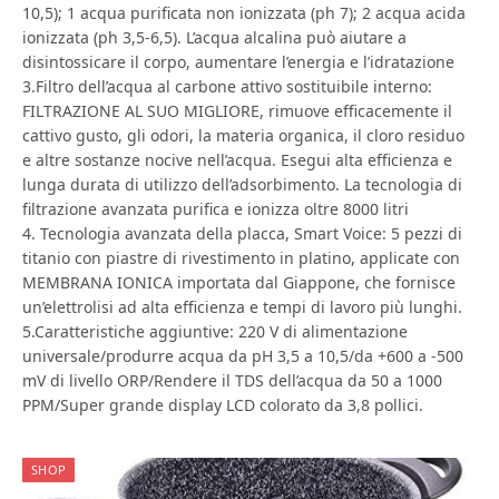
10,5); 1 acqua purificata non ionizzata (ph 7); 2 acqua acida
ionizzata (ph 3,5-6,5). L’acqua alcalina può aiutare a
disintossicare il corpo, aumentare l’energia e l’idratazione
3.Filtro dell’acqua al carbone attivo sostituibile interno:
FILTRAZIONE AL SUO MIGLIORE, rimuove efficacemente il
cattivo gusto, gli odori, la materia organica, il cloro residuo
e altre sostanze nocive nell’acqua. Esegui alta efficienza e
lunga durata di utilizzo dell’adsorbimento. La tecnologia di
filtrazione avanzata purifica e ionizza oltre 8000 litri
4. Tecnologia avanzata della placca, Smart Voice: 5 pezzi di
titanio con piastre di rivestimento in platino, applicate con
MEMBRANA IONICA importata dal Giappone, che fornisce
un’elettrolisi ad alta efficienza e tempi di lavoro più lunghi.
5.Caratteristiche aggiuntive: 220 V di alimentazione
universale/produrre acqua da pH 3,5 a 10,5/da +600 a -500
mV di livello ORP/Rendere il TDS dell’acqua da 50 a 1000
PPM/Super grande display LCD colorato da 3,8 pollici.
SHOP