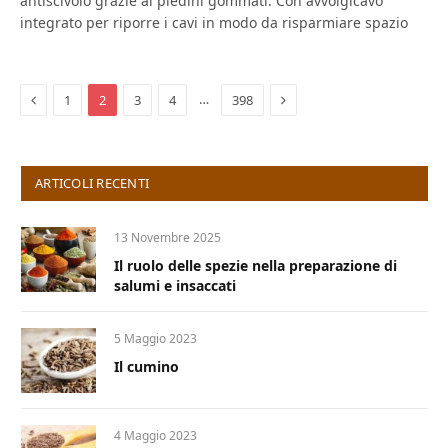
antiscivolo grazie ai piedini gommati. Con avvolgicavo
integrato per riporre i cavi in modo da risparmiare spazio
Previous
Next
…
1
2
3
4
398
ARTICOLI RECENTI
13 Novembre 2025
Il ruolo delle spezie nella preparazione di
salumi e insaccati
5 Maggio 2023
Il cumino
4 Maggio 2023