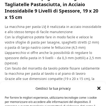
Tagliatelle Pastasciutta, in Acciaio
Inossidabile 9 Livelli di Spessore, 19 x 20
x 15 cm
La macchina per pasta LVJ è realizzata in acciaio inossidabile
e allo stesso tempo di facile manutenzione
Con la sfogliatrice potete fare in modo facile e veloce le
vostre sfoglie di pasta per lasagne, spaghetti stretti (2 mm)
o pasta di largo nastro come le fettuccine (4,5 mm)
L’apparecchio vi offre anche la possibilità di regolare lo
spessore della pasta in 9 livelli – da 0,3 mm (sottili) a 2,5 mm
(spesse)
Con l’aiuto del morsetto da tavolo potete fissare saldamente
la macchina per pasta al tavolo o al piano di lavoro
Grazie alle sue dimensioni compatte (19 x 20 x 15 cm), la
macchina per pasta è facile da riporre
Gestisci la tua privacy
Per fornire le migliori esperienze, utilizziamo tecnologie come i cookie
SHOP
per memorizzare e/o accedere alle informazioni del dispositivo. Il