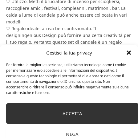
♡ Utilizzo: Metti il ​​bruciatore di incenso per sciogliersi,
raccogliere amici, festival, compleanni, matrimoni, bar. La
calda a lume di candela può anche essere collocata in vari
modelli
♡ Regalo ideale: arriva ben confezionato. Il
designingenious Design può fornire una certa creatività per
il tuo regalo. Pertanto questo set di candele è un regalo
ideale per donne, compleanni, festività, anniversari, nuove
Gestisci la tua privacy
case, San Valentino o festa della mamma. Regalo per la
suafetta per lei e casa.
Per fornire le migliori esperienze, utilizziamo tecnologie come i cookie
per memorizzare e/o accedere alle informazioni del dispositivo. Il
consenso a queste tecnologie ci permetterà di elaborare dati come il
SHOP
comportamento di navigazione o ID unici su questo sito. Non
acconsentire o ritirare il consenso può influire negativamente su alcune
caratteristiche e funzioni.
ACCETTA
NEGA