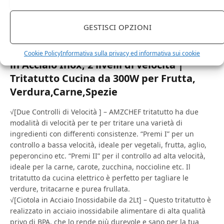
22 Ottobre 2023
0
GESTISCI OPZIONI
AMZCHEF Tritatutto elettrico per
alimenti con motore robusto, 2L Ciotola
Cookie Policy
Informativa sulla privacy ed informativa sui cookie
in Acciaio Inox, 2 livelli di velocità |
Tritatutto Cucina da 300W per Frutta,
Verdura,Carne,Spezie
√[Due Controlli di Velocità ] – AMZCHEF tritatutto ha due
modalità di velocità per te per tritare una varietà di
ingredienti con differenti consistenze. “Premi I” per un
controllo a bassa velocità, ideale per vegetali, frutta, aglio,
peperoncino etc. “Premi II” per il controllo ad alta velocità,
ideale per la carne, carote, zucchina, noccioline etc. Il
tritatutto da cucina elettrico è perfetto per tagliare le
verdure, tritacarne e purea frullata.
√[Ciotola in Acciaio Inossidabile da 2Lt] – Questo tritatutto è
realizzato in acciaio inossidabile alimentare di alta qualità
privo di BPA, che lo rende più durevole e sano per la tua