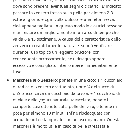
dove sono presenti eventuali segni o cicatrici. E’ indicato
passare lo zenzero fresco sulla pelle per almeno 2-3
volte al giorno e ogni volta utilizzare una fetta fresca,
cioè appena tagliata. In questo modo le cicatrici possono
manifestare un miglioramento in un arco di tempo che
va da 6 a 13 settimane. A causa della caratteristica dello
zenzero di riscaldamento naturale, si può verificare
durante l’uso topico un leggero bruciore, con
conseguente arrossamento, se il disagio appare
eccessivo è consigliato interrompere immediatamente
l’uso.
Maschera allo Zenzero
: ponete in una ciotola 1 cucchiaio
di radice di zenzero grattugiato, unite ¼ del succo di
un’arancia, circa un cucchiaio da tavola, e 1 cucchiaio di
miele e dello yogurt naturale. Mescolate, ponete il
composto così ottenuto sulla pelle del viso, e tenete in
posa per almeno 10 minuti. Infine risciacquate con
acqua tiepida e tampinate con un asciugamano. Questa
maschera è molto utile in caso di pelle stressata e