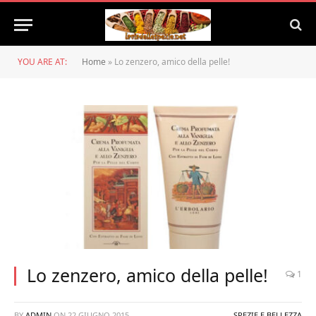
YOU ARE AT:
Home
»
Lo zenzero, amico della pelle!
Lo zenzero, amico della pelle!
1
BY
ADMIN
ON
22 GIUGNO 2015
SPEZIE E BELLEZZA