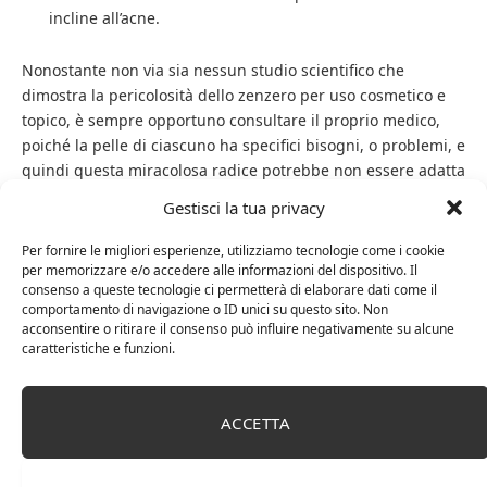
incline all’acne.
Nonostante non via sia nessun studio scientifico che
dimostra la pericolosità dello zenzero per uso cosmetico e
topico, è sempre opportuno consultare il proprio medico,
poiché la pelle di ciascuno ha specifici bisogni, o problemi, e
quindi questa miracolosa radice potrebbe non essere adatta
alle esigenze di tutti i tipi di pelle.
Gestisci la tua privacy
Dunque via libera al fai da te, ma con la consapevolezza che
Per fornire le migliori esperienze, utilizziamo tecnologie come i cookie
il consiglio di un esperto può sempre essere utile e
per memorizzare e/o accedere alle informazioni del dispositivo. Il
consenso a queste tecnologie ci permetterà di elaborare dati come il
rassicurante.
comportamento di navigazione o ID unici su questo sito. Non
acconsentire o ritirare il consenso può influire negativamente su alcune
caratteristiche e funzioni.
ACCETTA
bevanda
maschera
Olio
olio essenziale
zenzero