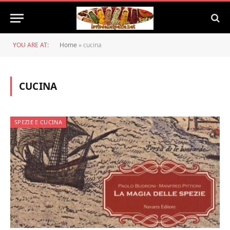
YOU ARE AT:
Home
»
cucina
CUCINA
SPEZIE E CUCINA