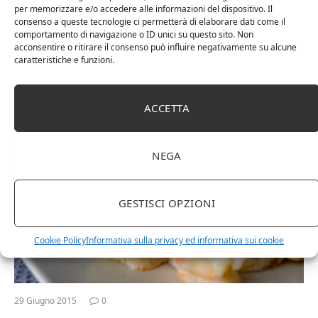
Confettura di amarena con Anice
per memorizzare e/o accedere alle informazioni del dispositivo. Il
stellato
consenso a queste tecnologie ci permetterà di elaborare dati come il
comportamento di navigazione o ID unici su questo sito. Non
acconsentire o ritirare il consenso può influire negativamente su alcune
Un sapore deciso, vagamente simile a quello della liquirizia
caratteristiche e funzioni.
pronto a sposarsi al meglio in una delle preparazioni più
famose e utilizzate poi per accompagnare anche diverse
tipologie di dolci.…
ACCETTA
SPEZIE E CUCINA
NEGA
GESTISCI OPZIONI
Cookie Policy
Informativa sulla privacy ed informativa sui cookie
29 Giugno 2015
0