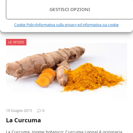
Il fieno greco (nome botanico: Trigonella foenum-graecum) è
GESTISCI OPZIONI
originario dell’Asia occidentale e, come suggerisce il nome,
è stato coltivato nei paesi mediterranei fin dai tempi antichi
e ora vi si…
Cookie Policy
Informativa sulla privacy ed informativa sui cookie
LE SPEZIE
19 Giugno 2015
0
La Curcuma
La Curcuma, (nome botanico: Curcuma Longa) è originaria