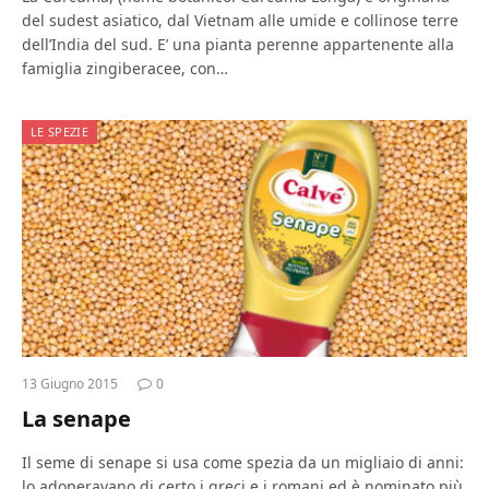
del sudest asiatico, dal Vietnam alle umide e collinose terre
dell’India del sud. E’ una pianta perenne appartenente alla
famiglia zingiberacee, con…
LE SPEZIE
13 Giugno 2015
0
La senape
Il seme di senape si usa come spezia da un migliaio di anni:
lo adoperavano di certo i greci e i romani ed è nominato più